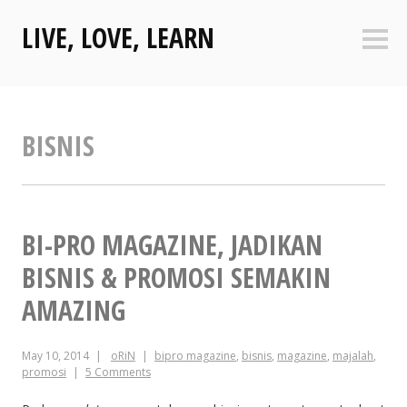
Skip
LIVE, LOVE, LEARN
to
Sideb
content
BISNIS
BI-PRO MAGAZINE, JADIKAN
BISNIS & PROMOSI SEMAKIN
AMAZING
May 10, 2014
oRiN
bipro magazine
,
bisnis
,
magazine
,
majalah
,
promosi
5 Comments