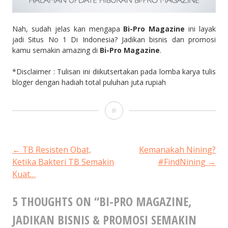
Nah, sudah jelas kan mengapa
Bi-Pro Magazine
ini layak
jadi Situs No 1 Di Indonesia? Jadikan bisnis dan promosi
kamu semakin amazing di
Bi-Pro Magazine
.
*Disclaimer : Tulisan ini diikutsertakan pada lomba karya tulis
bloger dengan hadiah total puluhan juta rupiah
Bi-
Pro
Magazine,
POST
←
TB Resisten Obat,
Kemanakah Nining?
Ketika Bakteri TB Semakin
#FindNining
→
Jadikan
Kuat…
NAVIGATION
Bisnis
5 THOUGHTS ON “
BI-PRO MAGAZINE,
&
JADIKAN BISNIS & PROMOSI SEMAKIN
Promosi