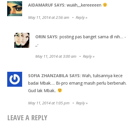
AIDAMARUF
SAYS:
wuiiih,,,kereeeeen
May 11, 2014 at 2:56 am
Reply
ORIN
SAYS:
posting pas banget sama dl nih… -
_-
May 11, 2014 at 3:00 am
Reply
SOFIA ZHANZABILA
SAYS:
Wah, tulisannya kece
badai Mbak…. Bi-pro emang masih perlu berbenah.
Gud lak Mbak..
May 11, 2014 at 1:05 pm
Reply
LEAVE A REPLY