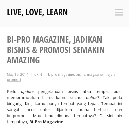
Skip
LIVE, LOVE, LEARN
to
Sideb
content
BI-PRO MAGAZINE, JADIKAN
BISNIS & PROMOSI SEMAKIN
AMAZING
May 10, 2014
oRiN
bipro magazine
,
bisnis
,
magazine
,
majalah
,
promosi
Perlu
update
pengetahuan bisnis atau tempat buat
mempromosikan bisnis kamu secara
online
? Tak perlu
bingung. Kini, kamu punya tempat yang tepat. Tempat ini
sangat cocok untuk dijadikan sarana berbisnis dan
berpromosi. Mau tahu dimana tempatnya? Di sini nih
tempatnya,
Bi-Pro Magazine
.