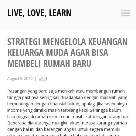
Skip
LIVE, LOVE, LEARN
to
Sideb
content
STRATEGI MENGELOLA KEUANGAN
KELUARGA MUDA AGAR BISA
MEMBELI RUMAH BARU
August 9, 2019
oRiN
Pasangan yang baru saja menikah atau membangun rumah
tangga pastinya sering kali dihadapkan dengan masalah yang
berhubungan dengan finansial bukan, apalagi jika seandainya
income yang dimiliki masih terbilang kecil. Sehingga belum
bisa tinggal di rumah sendiri dan masih ikut dengan orang tua.
Beberapa diantaranya mungkin akan merasa kurang nyaman
dengan hal ini dan berangan-angan untuk segera memiliki
rumah sendiri. sebenarnya bukan hal yang mustahil untuk