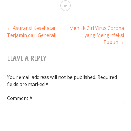
Strategi
Mengelola
Keuangan
POST
←
Asuransi Kesehatan
Menilik Ciri Virus Corona
Terjamin dari Generali
yang Menginfeksi
Keluarga
Tubuh
→
NAVIGATION
Muda
LEAVE A REPLY
Agar
Bisa
Membeli
Your email address will not be published.
Required
fields are marked
*
Rumah
Baru
Comment
*