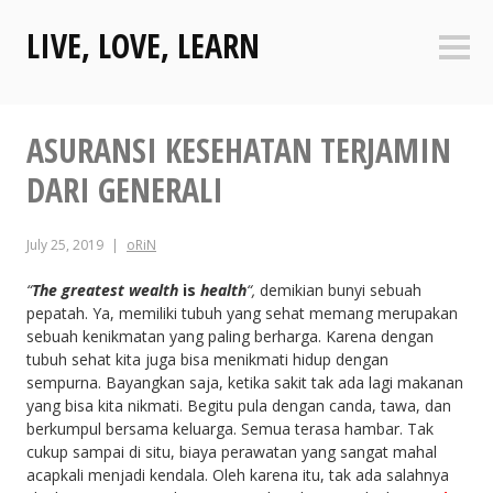
Skip
LIVE, LOVE, LEARN
to
Sideb
content
ASURANSI KESEHATAN TERJAMIN
DARI GENERALI
July 25, 2019
oRiN
“
The greatest wealth
is
health
“,
demikian bunyi sebuah
pepatah. Ya, memiliki tubuh yang sehat memang merupakan
sebuah kenikmatan yang paling berharga. Karena dengan
tubuh sehat kita juga bisa menikmati hidup dengan
sempurna. Bayangkan saja, ketika sakit tak ada lagi makanan
yang bisa kita nikmati. Begitu pula dengan canda, tawa, dan
berkumpul bersama keluarga. Semua terasa hambar. Tak
cukup sampai di situ, biaya perawatan yang sangat mahal
acapkali menjadi kendala. Oleh karena itu, tak ada salahnya