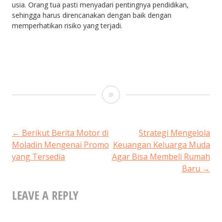
usia. Orang tua pasti menyadari pentingnya pendidikan,
sehingga harus direncanakan dengan baik dengan
memperhatikan risiko yang terjadi.
Asuransi
Kesehatan
Terjamin
POST
←
Berikut Berita Motor di
Strategi Mengelola
Moladin Mengenai Promo
Keuangan Keluarga Muda
dari
yang Tersedia
Agar Bisa Membeli Rumah
NAVIGATION
Generali
Baru
→
LEAVE A REPLY