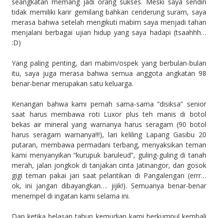
seangkatan memang jadi orang sukses. Meski saya sendiri
tidak memiliki karir gemilang bahkan cenderung suram, saya
merasa bahwa setelah mengikuti mabim saya menjadi tahan
menjalani berbagai ujian hidup yang saya hadapi (tsaahhh…
:D)
Yang paling penting, dari mabim/ospek yang berbulan-bulan
itu, saya juga merasa bahwa semua anggota angkatan 98
benar-benar merupakan satu keluarga.
Kenangan bahwa kami pernah sama-sama “disiksa” senior
saat harus membawa roti Luxor plus teh manis di botol
bekas air mineral yang warnanya harus seragam (90 botol
harus seragam warnanya!!!), lari keliling Lapang Gasibu 20
putaran, membawa permadani terbang, menyaksikan teman
kami menyanyikan “kurupuk baruleud”, guling-guling di tanah
merah, jalan jongkok di tanjakan cinta Jatinangor, dan gosok
gigi teman pakai jari saat pelantikan di Pangalengan (errr…
ok, ini jangan dibayangkan…. jijik!). Semuanya benar-benar
menempel di ingatan kami selama ini.
Dan ketika belasan tahun kemudian kami berkumpul kembali