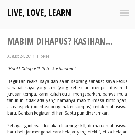
Skip
LIVE, LOVE, LEARN
to
Sideb
content
MABIM DIHAPUS? KASIHAN…
August 24, 2014
oRiN
“Hah?? Dihapus?? Iihh.. kasihaannn”
Begitulah reaksi saya dan salah seorang sahabat saya ketika
sahabat saya yang lain (yang kebetulan menjadi dosen di
jurusan tempat kami kuliah dulu) mengabarkan, bahwa mulai
tahun ini tidak ada yang namanya mabim (masa bimbingan)
alias ospek (orientasi pengenalan kampus) untuk mahasiswa
baru. Bahkan kegiatan di hari Sabtu pun diharamkan.
Sebagai gantinya diadakan learning skill, di mana mahasiswa
baru belajar mengenai cara belajar yang efektif, etika belajar,