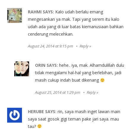
RAHMI
SAYS:
Kalo udah berlalu emang
mengesankan ya mak. Tapi yang serem itu kalo
udah ada yang di luar batas kiemanusiaan bahkan
cenderung melecehkan.
August 24, 2014 at 9:15 pm
Reply
ORIN
SAYS:
hehe.. iya, mak. Alhamdulillah dulu
tidak mengalami hal-hal yang berlebihan, jadi
masih cukup indah buat dikenang
August 25, 2014 at 1:29 pm
Reply
HERUBE
SAYS:
rin, saya masih inget lawan main
saya saat gosok gigi teman pake jari saya. mau
tau?