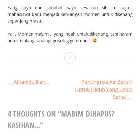
Yang saya dan sahabat saya sesalkan sih itu saja…
mahasiswa baru menjadi kehilangan momen untuk dikenang
sepanjang masa…
Ya… Momen mabim… yang indah untuk dikenang, tapi haram
untuk diulang, apalagi gosok gigi teman…
Mabim
dihapus?
Kasihan…
POST
←
Alhamdulillah…
Pentingnya Air Bersih
Untuk Hidup Yang Lebih
Sehat
→
NAVIGATION
4 THOUGHTS ON “
MABIM DIHAPUS?
KASIHAN…
”