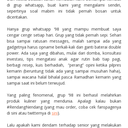
di grup whatsapp, buat kami yang mengalami sendiri,
sepertinya soal mabim ini tidak pernah bosan untuk
diceritakan.
Hanya grup whatsapp ’98 yang mampu membuat saya
cengar cengir setiap hari. Grup yang tidak pernah sepi. Sehari
bisa sampai ratusan messages, malah sampai ada yang
gadgetnya harus opname berkali-kali dan ganti baterai double
power. Ada saja yang dibahas, mulai dari domba, konsultasi
investasi, tips mengatasi anak agar rutin bab tiap pagi,
berbagi resep, kuis berhadiah, “perang” opini ketika pilpres
kemarin (beruntung tidak ada yang sampai musuhan haha),
sampai wacana halal bihalal pasca Ramadhan kemarin yang
sampai saat ini belum terwujud.
Yang paling fenomenal, grup ’98 ini berhasil melahirkan
produk kuliner yang mendunia. Apalagi kalau bukan
#RendangNendang (yang mau order, coba cek fanspagenya
di sini atau twitternya di
sini
).
Lalu apakah kami dendam terhadap senior yang melakukan