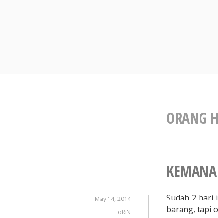
Skip
to
content
ORANG H
KEMANAK
Sudah 2 hari 
May 14, 2014
barang, tapi 
oRiN