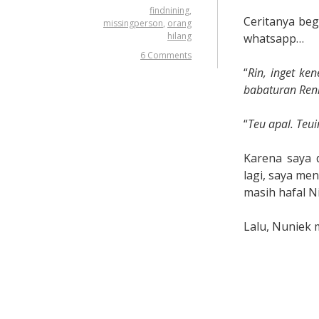
findnining
,
Ceritanya beg
missingperson
,
orang
hilang
whatsapp…
6 Comments
“
Rin, inget ke
babaturan Ren
“
Teu apal. Teui
Karena saya 
lagi, saya me
masih hafal Ni
Lalu, Nuniek 