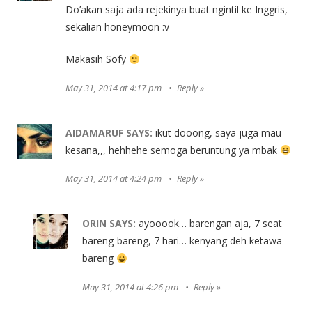
Do’akan saja ada rejekinya buat ngintil ke Inggris,
sekalian honeymoon :v
Makasih Sofy
May 31, 2014 at 4:17 pm
Reply
AIDAMARUF
SAYS:
ikut dooong, saya juga mau
kesana,,, hehhehe semoga beruntung ya mbak
May 31, 2014 at 4:24 pm
Reply
ORIN
SAYS:
ayooook… barengan aja, 7 seat
bareng-bareng, 7 hari… kenyang deh ketawa
bareng
May 31, 2014 at 4:26 pm
Reply