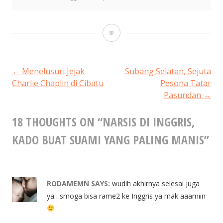
Narsis
Di
Inggris,
POST
←
Menelusuri Jejak
Subang Selatan, Sejuta
Charlie Chaplin di Cibatu
Pesona Tatar
Kado
Pasundan
→
NAVIGATION
Buat
18 THOUGHTS ON “
NARSIS DI INGGRIS,
Suami
KADO BUAT SUAMI YANG PALING MANIS
Yang
”
Paling
Manis
RODAMEMN
SAYS:
wudih akhirnya selesai juga
ya…smoga bisa rame2 ke Inggris ya mak aaamiin