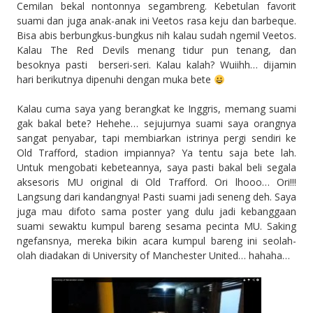
Cemilan bekal nontonnya segambreng. Kebetulan favorit
suami dan juga anak-anak ini Veetos rasa keju dan barbeque.
Bisa abis berbungkus-bungkus nih kalau sudah ngemil Veetos.
Kalau The Red Devils menang tidur pun tenang, dan
besoknya pasti berseri-seri. Kalau kalah? Wuiihh… dijamin
hari berikutnya dipenuhi dengan muka bete
Kalau cuma saya yang berangkat ke Inggris, memang suami
gak bakal bete? Hehehe… sejujurnya suami saya orangnya
sangat penyabar, tapi membiarkan istrinya pergi sendiri ke
Old Trafford, stadion impiannya? Ya tentu saja bete lah.
Untuk mengobati kebeteannya, saya pasti bakal beli segala
aksesoris MU original di Old Trafford. Ori lhooo… Ori!!!
Langsung dari kandangnya! Pasti suami jadi seneng deh. Saya
juga mau difoto sama poster yang dulu jadi kebanggaan
suami sewaktu kumpul bareng sesama pecinta MU. Saking
ngefansnya, mereka bikin acara kumpul bareng ini seolah-
olah diadakan di University of Manchester United… hahaha…