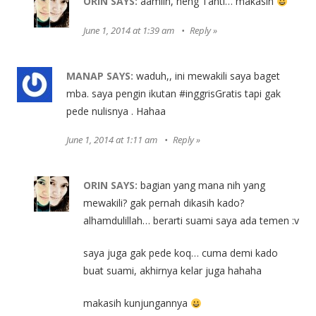
ORIN
SAYS:
aamiin, neng Tanti… makasih
June 1, 2014 at 1:39 am
Reply
MANAP
SAYS:
waduh,, ini mewakili saya baget
mba. saya pengin ikutan #inggrisGratis tapi gak
pede nulisnya . Hahaa
June 1, 2014 at 1:11 am
Reply
ORIN
SAYS:
bagian yang mana nih yang
mewakili? gak pernah dikasih kado?
alhamdulillah… berarti suami saya ada temen :v
saya juga gak pede koq… cuma demi kado
buat suami, akhirnya kelar juga hahaha
makasih kunjungannya