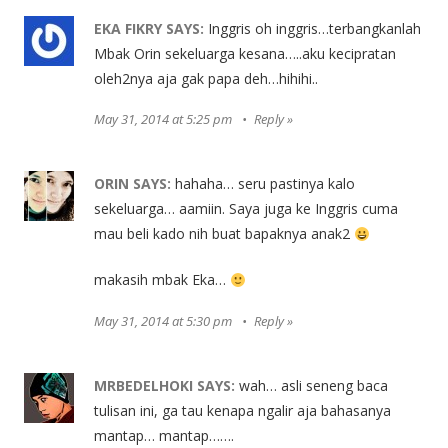
EKA FIKRY
SAYS:
Inggris oh inggris…terbangkanlah
Mbak Orin sekeluarga kesana…..aku kecipratan
oleh2nya aja gak papa deh…hihihi..
May 31, 2014 at 5:25 pm
Reply
ORIN
SAYS:
hahaha… seru pastinya kalo
sekeluarga… aamiin. Saya juga ke Inggris cuma
mau beli kado nih buat bapaknya anak2
makasih mbak Eka…
May 31, 2014 at 5:30 pm
Reply
MRBEDELHOKI
SAYS:
wah… asli seneng baca
tulisan ini, ga tau kenapa ngalir aja bahasanya
mantap… mantap…….