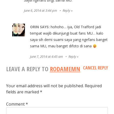
Saya ngefans bngt sama MU.
June 6, 2014 at 3:44 pm
Reply
ORIN
SAYS:
hohoho… iya, Old Trafford jadi
tempat wajib dikunjungi buat fans MU… kalo
saya sih demi suami saya yang ngefans banget
sama MU, mau banget difoto di sana
June 7, 2014 at 4:45 am
Reply
LEAVE A REPLY TO
RODAMEMN
CANCEL REPLY
Your email address will not be published.
Required
fields are marked
*
Comment
*