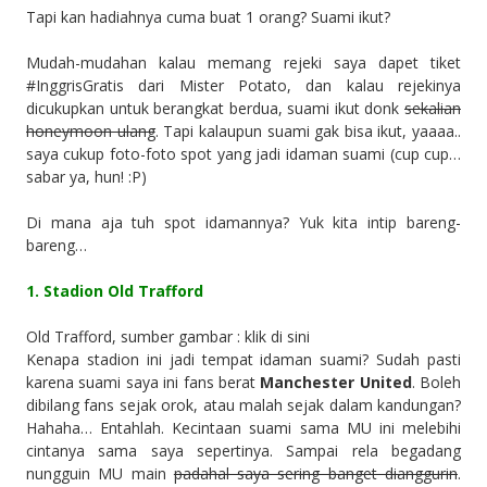
Tapi kan hadiahnya cuma buat 1 orang? Suami ikut?
Mudah-mudahan kalau memang rejeki saya dapet tiket
#InggrisGratis dari Mister Potato, dan kalau rejekinya
dicukupkan untuk berangkat berdua, suami ikut donk
sekalian
honeymoon ulang
. Tapi kalaupun suami gak bisa ikut, yaaaa..
saya cukup foto-foto spot yang jadi idaman suami (cup cup…
sabar ya, hun! :P)
Di mana aja tuh spot idamannya? Yuk kita intip bareng-
bareng…
1. Stadion Old Trafford
Old Trafford, sumber gambar : klik di sini
Kenapa stadion ini jadi tempat idaman suami? Sudah pasti
karena suami saya ini fans berat
Manchester United
. Boleh
dibilang fans sejak orok, atau malah sejak dalam kandungan?
Hahaha… Entahlah. Kecintaan suami sama MU ini melebihi
cintanya sama saya sepertinya. Sampai rela begadang
nungguin MU main
padahal saya sering banget dianggurin
.