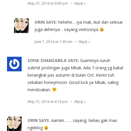
May 31, 2014 at 9:06 pm
Reply
ORIN
SAYS:
hehehe… iya mak, ikut dan selesai
juga akhirnya… sayang veetosnya
June 1, 2014 at 1:38 am
Reply
SOFIA ZHANZABILA
SAYS:
Suaminya suruh
submit postingan juga Mbak. Ada 7 orang yg bakal
berangkat pas autumn di bulan Oct. Keren tuh
sekalian honeymoon. Good luck ya Mbak, saling
mendoakan.
May 31, 2014 at 4:14 pm
Reply
ORIN
SAYS:
Aamiin… … sayang, beliau gak mau
ngeblog