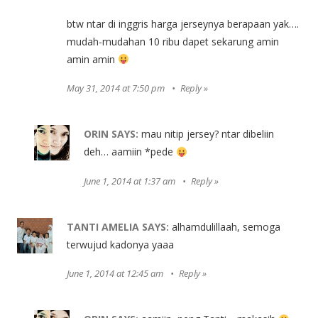
btw ntar di inggris harga jerseynya berapaan yak….
mudah-mudahan 10 ribu dapet sekarung amin
amin amin
May 31, 2014 at 7:50 pm
Reply
ORIN
SAYS:
mau nitip jersey? ntar dibeliin
deh… aamiin *pede
June 1, 2014 at 1:37 am
Reply
TANTI AMELIA
SAYS:
alhamdulillaah, semoga
terwujud kadonya yaaa
June 1, 2014 at 12:45 am
Reply