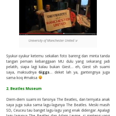
University of Manchester United :v
Syukur-syukur ketemu sekalian foto bareng dan minta tanda
tangan pemain kebanggaan MU dulu yang sekarang jadi
pelatih, siapa lagi kalau bukan Giest… eh, Giest sih suami
saya, maksudnya
Giggs
… deket lah ya, gantengnya juga
sama koq #maksa
2. Beatles Museum
Diem-diem suami ini fansnya The Beatles, dan ternyata anak
saya juga suka sama lagu-lagunya The Beatles. Meski masih
SD, Ceuceu tau banget lagu-lagu yang enak didengar. Apalagi
lagu-lagunya The Beatles dan Adam Levine, si ganteng yang