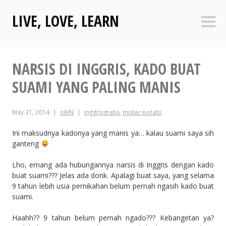
Skip
LIVE, LOVE, LEARN
to
Sideb
content
NARSIS DI INGGRIS, KADO BUAT
SUAMI YANG PALING MANIS
May 31, 2014
oRiN
inggrisgratis
,
mister potato
Ini maksudnya kadonya yang manis ya… kalau suami saya sih
ganteng
Lho, emang ada hubungannya narsis di Inggris dengan kado
buat suami??? Jelas ada donk. Apalagi buat saya, yang selama
9 tahun lebih usia pernikahan belum pernah ngasih kado buat
suami.
Haahh?? 9 tahun belum pernah ngado??? Kebangetan ya?