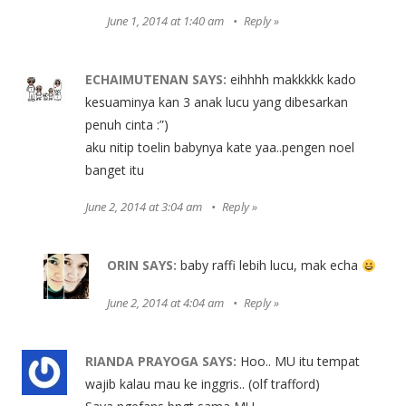
June 1, 2014 at 1:40 am
Reply
ECHAIMUTENAN
SAYS:
eihhhh makkkkk kado
kesuaminya kan 3 anak lucu yang dibesarkan
penuh cinta :”)
aku nitip toelin babynya kate yaa..pengen noel
banget itu
June 2, 2014 at 3:04 am
Reply
ORIN
SAYS:
baby raffi lebih lucu, mak echa
June 2, 2014 at 4:04 am
Reply
RIANDA PRAYOGA
SAYS:
Hoo.. MU itu tempat
wajib kalau mau ke inggris.. (olf trafford)