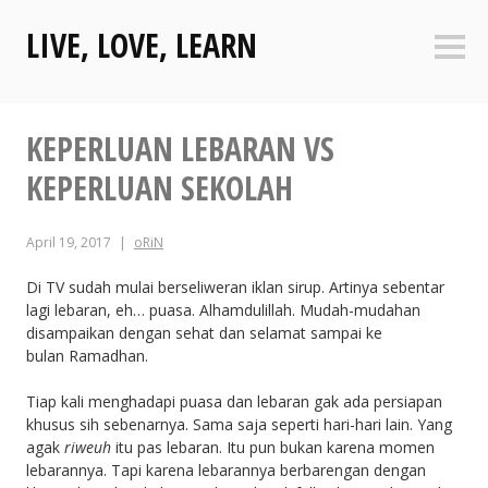
Skip
LIVE, LOVE, LEARN
to
Sideb
content
KEPERLUAN LEBARAN VS
KEPERLUAN SEKOLAH
April 19, 2017
oRiN
Di TV sudah mulai berseliweran iklan sirup. Artinya sebentar
lagi lebaran, eh… puasa. Alhamdulillah. Mudah-mudahan
disampaikan dengan sehat dan selamat sampai ke
bulan Ramadhan.
Tiap kali menghadapi puasa dan lebaran gak ada persiapan
khusus sih sebenarnya. Sama saja seperti hari-hari lain. Yang
agak
riweuh
itu pas lebaran. Itu pun bukan karena momen
lebarannya. Tapi karena lebarannya berbarengan dengan