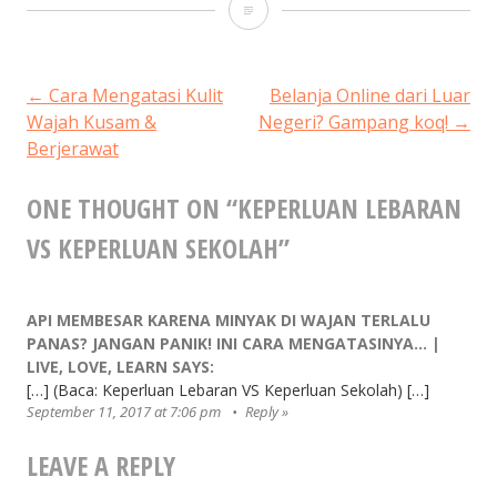
Keperluan
Lebaran
VS
POST
←
Cara Mengatasi Kulit
Belanja Online dari Luar
Wajah Kusam &
Negeri? Gampang koq!
→
Keperluan
Berjerawat
NAVIGATION
Sekolah
ONE THOUGHT ON “
KEPERLUAN LEBARAN
VS KEPERLUAN SEKOLAH
”
API MEMBESAR KARENA MINYAK DI WAJAN TERLALU
PANAS? JANGAN PANIK! INI CARA MENGATASINYA… |
LIVE, LOVE, LEARN
SAYS:
[…] (Baca: Keperluan Lebaran VS Keperluan Sekolah) […]
September 11, 2017 at 7:06 pm
Reply
LEAVE A REPLY