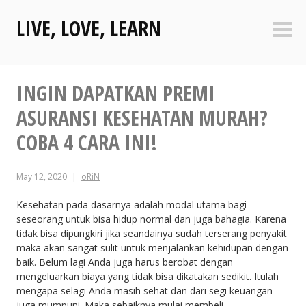
Skip
LIVE, LOVE, LEARN
to
Sideb
content
INGIN DAPATKAN PREMI
ASURANSI KESEHATAN MURAH?
COBA 4 CARA INI!
May 12, 2020
oRiN
Kesehatan pada dasarnya adalah modal utama bagi
seseorang untuk bisa hidup normal dan juga bahagia. Karena
tidak bisa dipungkiri jika seandainya sudah terserang penyakit
maka akan sangat sulit untuk menjalankan kehidupan dengan
baik. Belum lagi Anda juga harus berobat dengan
mengeluarkan biaya yang tidak bisa dikatakan sedikit. Itulah
mengapa selagi Anda masih sehat dan dari segi keuangan
juga mumpuni. Maka sebaiknya mulai membeli