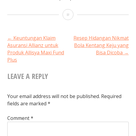
Ingin
Dapatkan
Premi
POST
←
Keuntungan Klaim
Resep Hidangan Nikmat
Asuransi Allianz untuk
Bola Kentang Keju yang
Asuransi
Produk Allisya Maxi Fund
Bisa Dicoba
→
NAVIGATION
Kesehatan
Plus
Murah?
LEAVE A REPLY
Coba
4
Your email address will not be published.
Required
Cara
fields are marked
*
Ini!
Comment
*