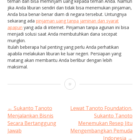
teman dan bisa meminjam uang kepada teman Anda. Namun
jika Anda liburan sendiri dan tidak bisa menemukan pinjaman,
Anda bisa benar-benar diam di negara tersebut. Untungnya
sekarang ada
pinjaman uang tanpa jaminan dan syarat
apapun
yang ada di internet. Pinjaman tanpa agunan ini bisa
menjadi solusi saat Anda membutuhkan dana secepat
mungkin.
Itulah beberapa hal penting yang perlu Anda perhatikan
apabila melakukan liburan ke luar negeri. Persiapan yang
matang akan membantu Anda berlibur dengan lebih
maksimal.
Hal
Penting
Jika
POST
←
Sukanto Tanoto
Lewat Tanoto Foundation,
Menjalankan Bisnis
Sukanto Tanoto
Berlibur
Secara Bertanggung
Menemukan Resep Jitu
NAVIGATION
ke
Jawab
Mengembangkan Pemuda
Indonesia
→
Luar