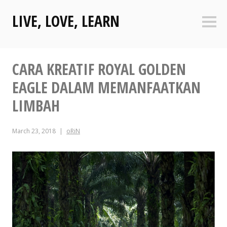
Skip
LIVE, LOVE, LEARN
to
Sideb
content
CARA KREATIF ROYAL GOLDEN
EAGLE DALAM MEMANFAATKAN
LIMBAH
March 23, 2018
oRiN