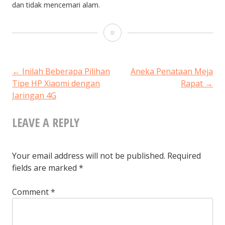
dan tidak mencemari alam.
Cara
Kreatif
Royal
POST
←
Inilah Beberapa Pilihan
Aneka Penataan Meja
Tipe HP Xiaomi dengan
Rapat
→
Golden
Jaringan 4G
NAVIGATION
Eagle
LEAVE A REPLY
Dalam
Memanfaatkan
Limbah
Your email address will not be published.
Required
fields are marked
*
Comment
*