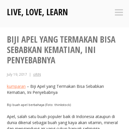
Skip
LIVE, LOVE, LEARN
to
Sideb
content
BIJI APEL YANG TERMAKAN BISA
SEBABKAN KEMATIAN, INI
PENYEBABNYA
July 19, 2017
oRiN
kumparan
– Biji Apel yang Termakan Bisa Sebabkan
Kematian, Ini Penyebabnya
Biji buah apel berbahaya (Foto: thinkstock)
Apel, salah satu buah populer baik di Indonesia ataupun di
dunia dikenal sebagai buah yang kaya akan vitamin, mineral
dan mengandung air yang cukup banyak sehingga