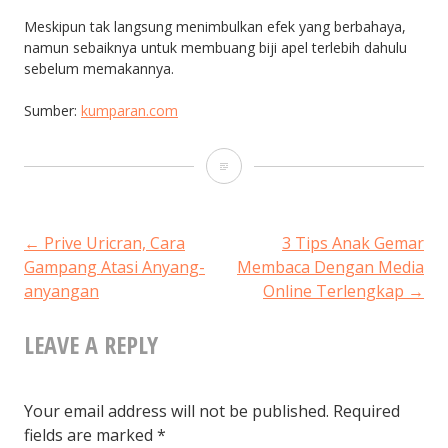
Meskipun tak langsung menimbulkan efek yang berbahaya,
namun sebaiknya untuk membuang biji apel terlebih dahulu
sebelum memakannya.
Sumber:
kumparan.com
Biji
Apel
yang
POST
←
Prive Uricran, Cara
3 Tips Anak Gemar
Gampang Atasi Anyang-
Membaca Dengan Media
Termakan
anyangan
Online Terlengkap
→
NAVIGATION
Bisa
LEAVE A REPLY
Sebabkan
Kematian,
Ini
Your email address will not be published.
Required
fields are marked
*
Penyebabnya