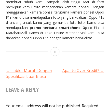
membuat tubuh kamu tampak lebih tinggi saat di foto
meskipun kamu foto mengenakan kamera ponsel. Dengan
menggunakan kamera ponsel terutama kamera ponsel Oppo
F1s kamu bisa mendapatkan foto yang berkualitas. Oppo F1s
dirancang untuk kamu yang gemar berfoto-foto. Kamu bisa
mendapatkan
promo terbaru smartphone
O
ppo F1s
di
MatahariMall. Hanya di Toko Online MatahariMall kamu bisa
dapatkan ponsel Oppo F1s dengan kamera berkualitas.
5
Cara
Ini
POST
←
Tablet Murah Dengan
Apa Itu Over Kredit?
→
Spesifikasi Luar Biasa
Bisa
NAVIGATION
Buat
LEAVE A REPLY
Kamu
Tampak
Your email address will not be published.
Required